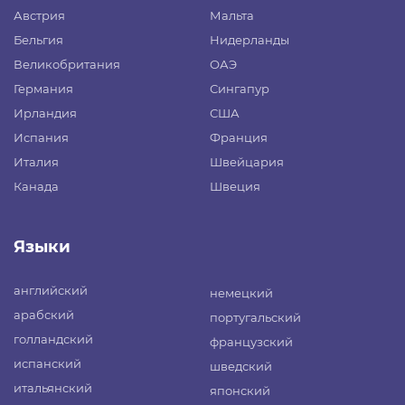
Австрия
Мальта
Бельгия
Нидерланды
Великобритания
ОАЭ
Германия
Сингапур
Ирландия
США
Испания
Франция
Италия
Швейцария
Канада
Швеция
Языки
английский
немецкий
арабский
португальский
голландский
французский
испанский
шведский
итальянский
японский