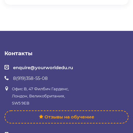
Контакты
enquire@yourworldedu.ru
8(919)358-55-08
Офис B, 47 Филбич Гарденс,
Лондон, Великобритания,
SW5 9EB
Отзывы на обучение