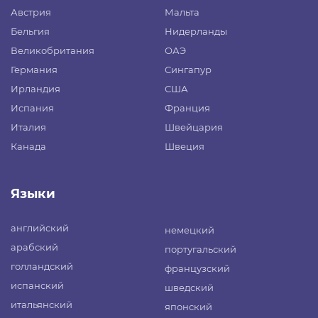
Австрия
Мальта
Бельгия
Нидерланды
Великобритания
ОАЭ
Германия
Сингапур
Ирландия
США
Испания
Франция
Италия
Швейцария
Канада
Швеция
Языки
английский
немецкий
арабский
португальский
голландский
французский
испанский
шведский
итальянский
японский