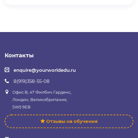
Контакты
enquire@yourworldedu.ru
8(919)358-55-08
Офис B, 47 Филбич Гарденс,
Лондон, Великобритания,
SW5 9EB
Отзывы на обучение