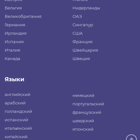
Бельгия
Нидерланды
Великобритания
ОАЭ
Германия
Сингапур
Ирландия
США
Испания
Франция
Италия
Швейцария
Канада
Швеция
Языки
английский
немецкий
арабский
португальский
голландский
французский
испанский
шведский
итальянский
японский
китайский