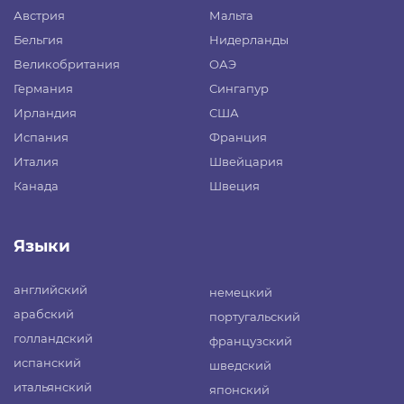
Австрия
Мальта
Бельгия
Нидерланды
Великобритания
ОАЭ
Германия
Сингапур
Ирландия
США
Испания
Франция
Италия
Швейцария
Канада
Швеция
Языки
английский
немецкий
арабский
португальский
голландский
французский
испанский
шведский
итальянский
японский