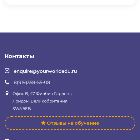
Контакты
enquire@yourworldedu.ru
8(919)358-55-08
Офис B, 47 Филбич Гарденс,
Лондон, Великобритания,
SW5 9EB
Отзывы на обучение