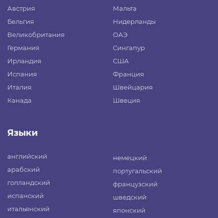
Австрия
Мальта
Бельгия
Нидерланды
Великобритания
ОАЭ
Германия
Сингапур
Ирландия
США
Испания
Франция
Италия
Швейцария
Канада
Швеция
Языки
английский
немецкий
арабский
португальский
голландский
французский
испанский
шведский
итальянский
японский