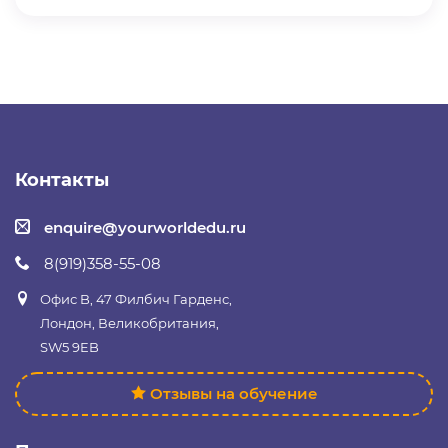
Контакты
enquire@yourworldedu.ru
8(919)358-55-08
Офис B, 47 Филбич Гарденс,
Лондон, Великобритания,
SW5 9EB
Отзывы на обучение