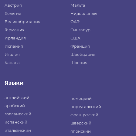
Австрия
Мальта
Бельгия
Нидерланды
Великобритания
ОАЭ
Германия
Сингапур
Ирландия
США
Испания
Франция
Италия
Швейцария
Канада
Швеция
Языки
английский
немецкий
арабский
португальский
голландский
французский
испанский
шведский
итальянский
японский