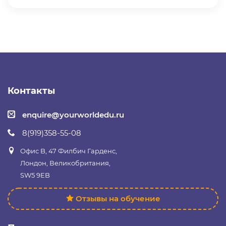
Контакты
enquire@yourworldedu.ru
8(919)358-55-08
Офис B, 47 Филбич Гарденс,
Лондон, Великобритания,
SW5 9EB
Отзывы на обучение