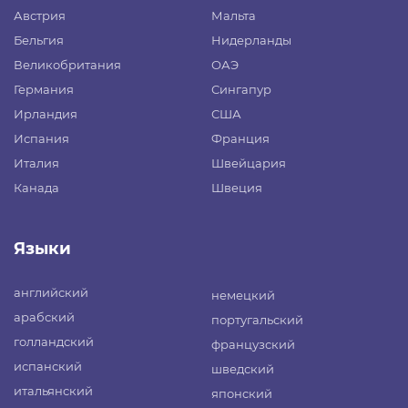
Австрия
Мальта
Бельгия
Нидерланды
Великобритания
ОАЭ
Германия
Сингапур
Ирландия
США
Испания
Франция
Италия
Швейцария
Канада
Швеция
Языки
английский
немецкий
арабский
португальский
голландский
французский
испанский
шведский
итальянский
японский