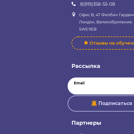
8(919)358-55-08
Офис B, 47 Филбич Гарден
Лондон, Великобритания,
SW5 9EB
Отзывы на обуче
Рассылка
Email
Подписаться
Партнеры