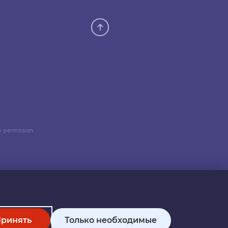
n permission.
ринять
Только необходимые