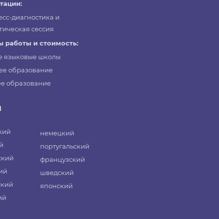
тации:
есс-диагностика и
гическая сессия
 работы и стоимость:
е языковые школы
ее образование
е образование
и
кий
немецкий
й
португальский
ский
французский
ий
шведский
ский
японский
ий