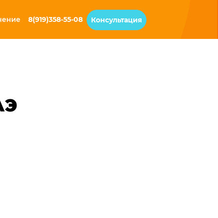
чение
8(919)358-55-08
Консультация
АЭ