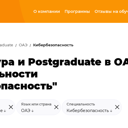
О компании
Программы
Отзывы на обу
raduate
ОАЭ
Кибербезопасность
ра и Postgraduate в О
ьности
пасность"
Язык или страна
Специальность
te
ОАЭ
Кибербезопасность