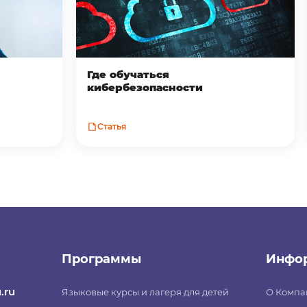
Где обучаться
кибербезопасности
Статья
Программы
Инфо
.ru
Языковые курсы и лагеря для детей
О Компа