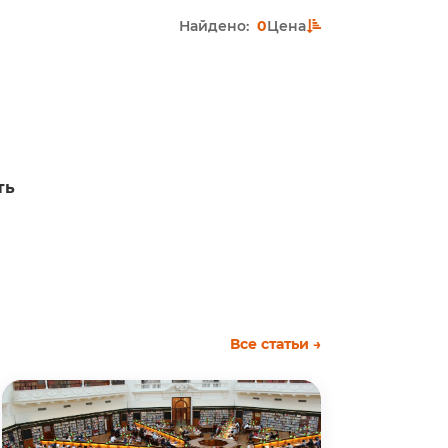
Найдено:
0
Цена
ть
Все статьи →