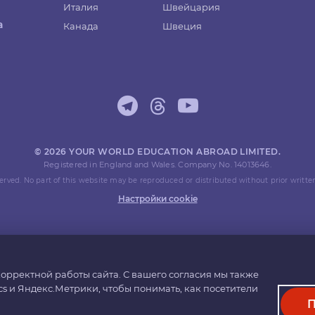
Италия
Швейцария
а
Канада
Швеция
© 2026 YOUR WORLD EDUCATION ABROAD LIMITED.
Registered in England and Wales. Company No. 14013646.
eserved. No part of this website may be reproduced or distributed without prior writte
Настройки cookie
орректной работы сайта. С вашего согласия мы также
cs и Яндекс.Метрики, чтобы понимать, как посетители
П