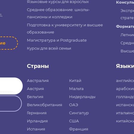
Языковые курсы для взрослых
Консуль
Среднее образование: школы-
Экспр
с,
пансионы и колледжи
страте
Подготовка к университету и высшее
Форматы
образование
Летни
Магистратура и Postgraduate
ние
Средн
Курсы для всей семьи
Высше
Страны
Язык
Австралия
Китай
английс
Австрия
Мальта
арабски
Бельгия
Нидерланды
голланд
Великобритания
ОАЭ
испанск
Германия
Сингапур
итальян
Ирландия
США
китайск
Испания
Франция