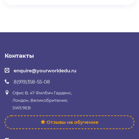
Контакты
enquire@yourworldedu.ru
8(919)358-55-08
Офис B, 47 Филбич Гарденс,
Лондон, Великобритания,
SW5 9EB
Отзывы на обучение