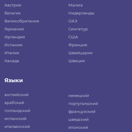
Австрия
Мальта
Бельгия
Нидерланды
Великобритания
ОАЭ
Германия
Сингапур
Ирландия
США
Испания
Франция
Италия
Швейцария
Канада
Швеция
Языки
английский
немецкий
арабский
португальский
голландский
французский
испанский
шведский
итальянский
японский