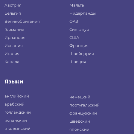
Австрия
Мальта
Бельгия
Нидерланды
Великобритания
ОАЭ
Германия
Сингапур
Ирландия
США
Испания
Франция
Италия
Швейцария
Канада
Швеция
Языки
английский
немецкий
арабский
португальский
голландский
французский
испанский
шведский
итальянский
японский