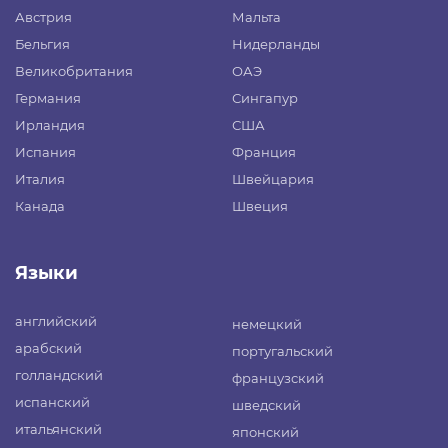
Австрия
Мальта
Бельгия
Нидерланды
Великобритания
ОАЭ
Германия
Сингапур
Ирландия
США
Испания
Франция
Италия
Швейцария
Канада
Швеция
Языки
английский
немецкий
арабский
португальский
голландский
французский
испанский
шведский
итальянский
японский