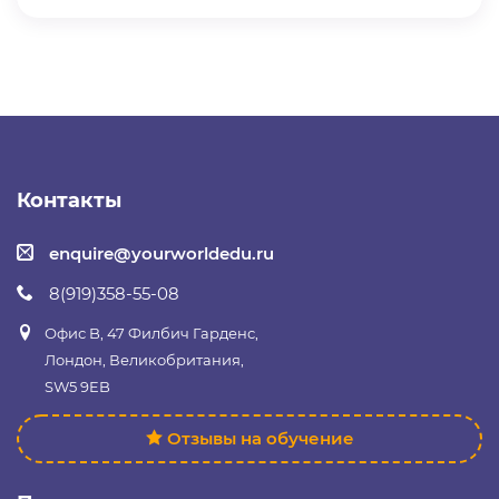
Контакты
enquire@yourworldedu.ru
8(919)358-55-08
Офис B, 47 Филбич Гарденс,
Лондон, Великобритания,
SW5 9EB
Отзывы на обучение