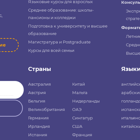
Языковые курсы для взрослых
Консуль
Среднее образование: школы-
Экспр
с,
пансионы и колледжи
страте
Подготовка к университету и высшее
Форматы
образование
Летни
Магистратура и Postgraduate
ние
Средн
Курсы для всей семьи
Высше
Страны
Язык
Австралия
Китай
английс
Австрия
Мальта
арабски
Бельгия
Нидерланды
голланд
Великобритания
ОАЭ
испанск
Германия
Сингапур
итальян
Ирландия
США
китайск
Испания
Франция