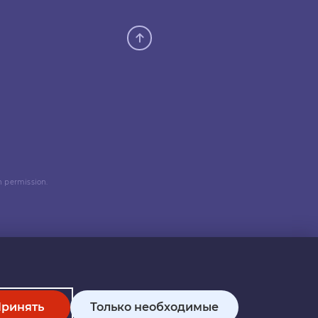
n permission.
ринять
Только необходимые