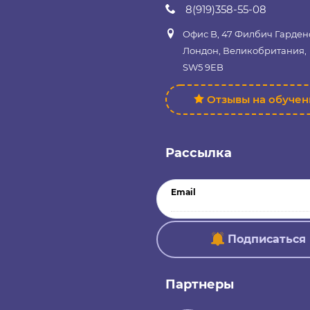
8(919)358-55-08
Офис B, 47 Филбич Гарден
Лондон, Великобритания,
SW5 9EB
Отзывы на обуче
Рассылка
Email
Подписаться
Партнеры