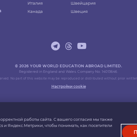
Италия
Швейцария
а
Канада
Швеция
© 2026 YOUR WORLD EDUCATION ABROAD LIMITED.
Registered in England and Wales. Company No. 14013646.
eserved. No part of this website may be reproduced or distributed without prior writte
Настройки cookie
орректной работы сайта. С вашего согласия мы также
cs и Яндекс.Метрики, чтобы понимать, как посетители
П