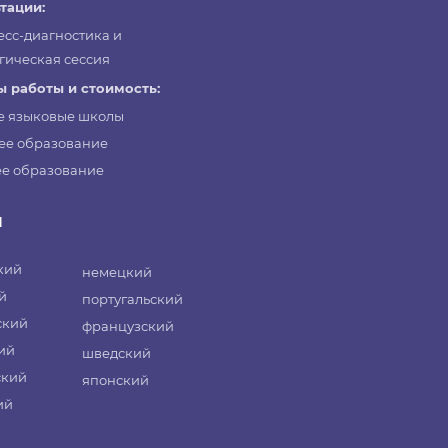
тации:
есс-диагностика и
гическая сессия
 работы и стоимость:
е языковые школы
ее образование
е образование
и
кий
немецкий
й
португальский
ский
французский
ий
шведский
ский
японский
ий