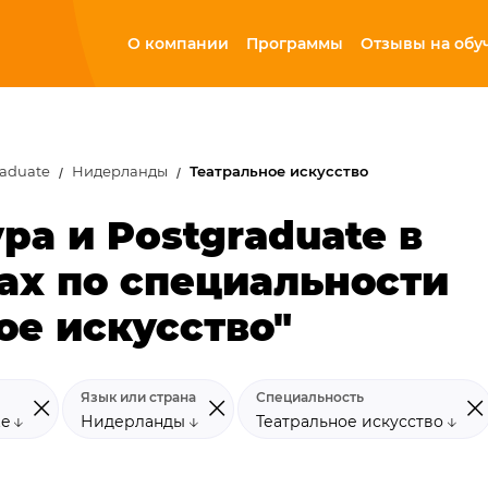
О компании
Программы
Отзывы на обу
raduate
Нидерланды
Театральное искусство
ра и Postgraduate в
ах по специальности
ое искусство"
Язык или страна
Специальность
te
Нидерланды
Театральное искусство