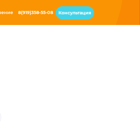
чение
8(919)358-55-08
Консультация