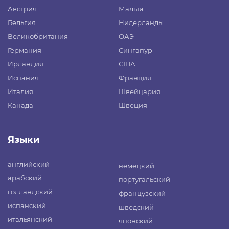
Австрия
Мальта
Бельгия
Нидерланды
Великобритания
ОАЭ
Германия
Сингапур
Ирландия
США
Испания
Франция
Италия
Швейцария
Канада
Швеция
Языки
английский
немецкий
арабский
португальский
голландский
французский
испанский
шведский
итальянский
японский