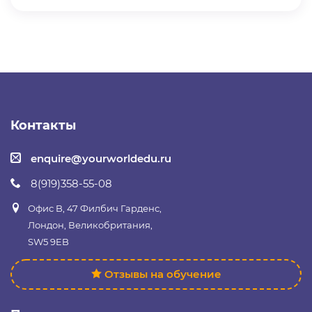
Контакты
enquire@yourworldedu.ru
8(919)358-55-08
Офис B, 47 Филбич Гарденс,
Лондон, Великобритания,
SW5 9EB
Отзывы на обучение