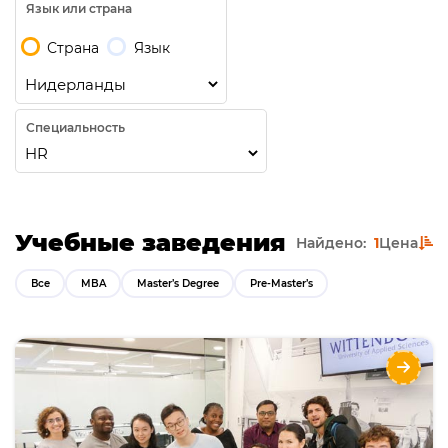
Язык или страна
Страна
Язык
Специальность
Учебные заведения
Найдено:
1
Цена
Все
MBA
Master’s Degree
Pre-Master’s
Wittenborg University OF APPLIED SCIENCES
Направления
Языки
Курсы
Описание