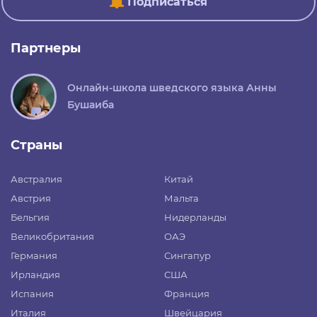
Подписаться
Партнеры
Онлайн-школа шведского языка Анны
Бушаиба
Страны
Австралия
Китай
Австрия
Мальта
Бельгия
Нидерланды
Великобритания
ОАЭ
Германия
Сингапур
Ирландия
США
Испания
Франция
Италия
Швейцария