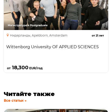
Частный университет прикладных наук с
государственной аккредитацией, программы
магистратуры и MBA исключительно в сфере
бизнеса и гостиничного дела на английском
языке; тесные связи с бизнес индустрией,
Магистратура и Postgraduate
отличная статистика по трудоустройству
Нидерланды, Apeldoorn, Amsterdam
от
21
лет
выпускников.
Wittenborg University OF APPLIED SCIENCES
Подробнее
18,300
от
EUR/год
Читайте также
Все статьи →