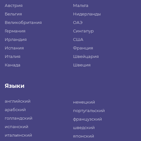
Австрия
Мальта
Бельгия
Нидерланды
Великобритания
ОАЭ
Германия
Сингапур
Ирландия
США
Испания
Франция
Италия
Швейцария
Канада
Швеция
Языки
английский
немецкий
арабский
португальский
голландский
французский
испанский
шведский
итальянский
японский