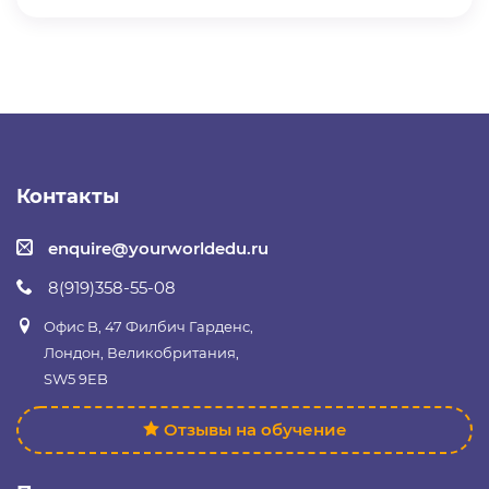
Контакты
enquire@yourworldedu.ru
8(919)358-55-08
Офис B, 47 Филбич Гарденс,
Лондон, Великобритания,
SW5 9EB
Отзывы на обучение