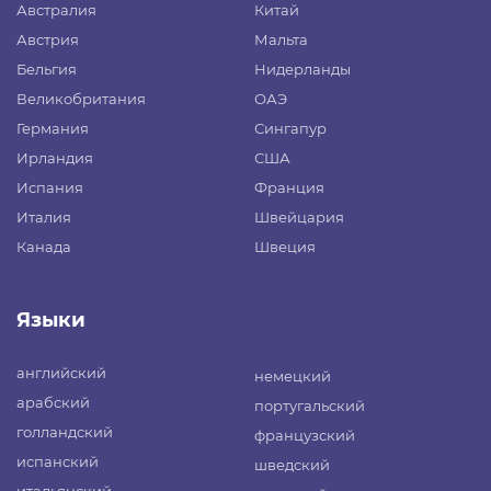
Австралия
Китай
Австрия
Мальта
Бельгия
Нидерланды
Великобритания
ОАЭ
Германия
Сингапур
Ирландия
США
Испания
Франция
Италия
Швейцария
Канада
Швеция
Языки
английский
немецкий
арабский
португальский
голландский
французский
испанский
шведский