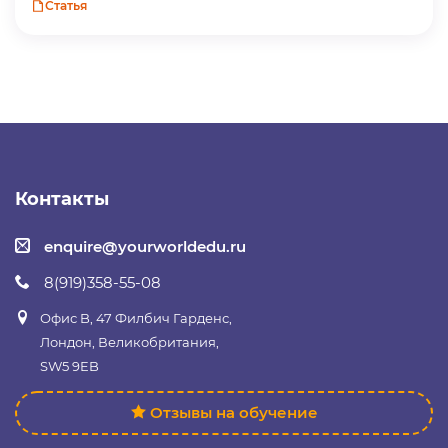
Статья
Контакты
enquire@yourworldedu.ru
8(919)358-55-08
Офис B, 47 Филбич Гарденс,
Лондон, Великобритания,
SW5 9EB
Отзывы на обучение