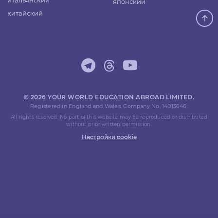
итальянский
японский
китайский
© 2026 YOUR WORLD EDUCATION ABROAD LIMITED.
Registered in England and Wales. Company No. 14013646.
All rights reserved. No part of this website may be reproduced or distributed
without prior written permission.
Настройки cookie