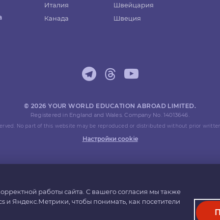
Италия
Швейцария
а
Канада
Швеция
© 2026 YOUR WORLD EDUCATION ABROAD LIMITED.
Registered in England and Wales. Company No. 14013646.
eserved. No part of this website may be reproduced or distributed without prior writte
Настройки cookie
орректной работы сайта. С вашего согласия мы также
cs и Яндекс.Метрики, чтобы понимать, как посетители
П