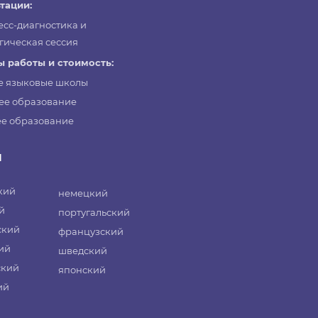
тации:
есс-диагностика и
гическая сессия
 работы и стоимость:
е языковые школы
ее образование
е образование
и
кий
немецкий
й
португальский
ский
французский
ий
шведский
ский
японский
ий