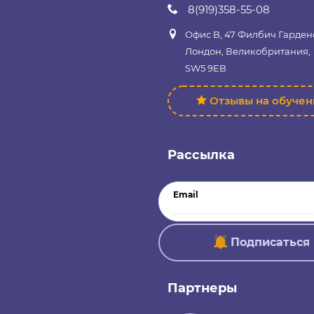
8(919)358-55-08
Офис B, 47 Филбич Гарден
Лондон, Великобритания,
SW5 9EB
Отзывы на обуче
Рассылка
Email
Подписаться
Партнеры