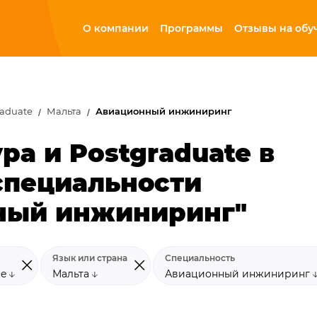
О компании
Программы
Отзывы на обу
raduate
Мальта
Авиационный инжиниринг
ра и Postgraduate в
специальности
ный инжиниринг"
Язык или страна
Специальность
te
Мальта
Авиационный инжиниринг