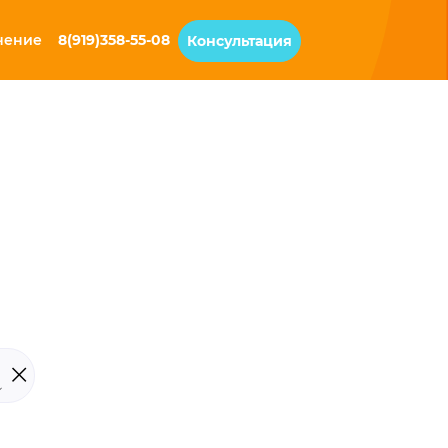
чение
8(919)358-55-08
Консультация