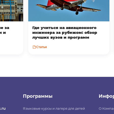
е за
Где учиться на авиационного
и и
инженера за рубежом: обзор
лучших вузов и программ
Статья
Программы
Инфо
.ru
Языковые курсы и лагеря для детей
О Компа