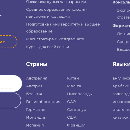
Языковые курсы для взрослых
Консуль
Среднее образование: школы-
Экспр
с,
пансионы и колледжи
страте
Подготовка к университету и высшее
Форматы
образование
Летни
Магистратура и Postgraduate
ние
Средн
Курсы для всей семьи
Высше
Страны
Язык
Австралия
Китай
английс
Австрия
Мальта
арабски
Бельгия
Нидерланды
голланд
Великобритания
ОАЭ
испанск
Германия
Сингапур
итальян
Ирландия
США
китайск
Испания
Франция