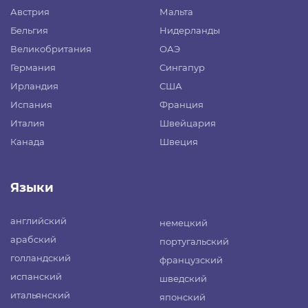
Австрия
Мальта
Бельгия
Нидерланды
Великобритания
ОАЭ
Германия
Сингапур
Ирландия
США
Испания
Франция
Италия
Швейцария
Канада
Швеция
Языки
английский
немецкий
арабский
португальский
голландский
французский
испанский
шведский
итальянский
японский