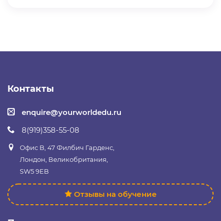
Контакты
enquire@yourworldedu.ru
8(919)358-55-08
Офис B, 47 Филбич Гарденс,
Лондон, Великобритания,
SW5 9EB
Отзывы на обучение