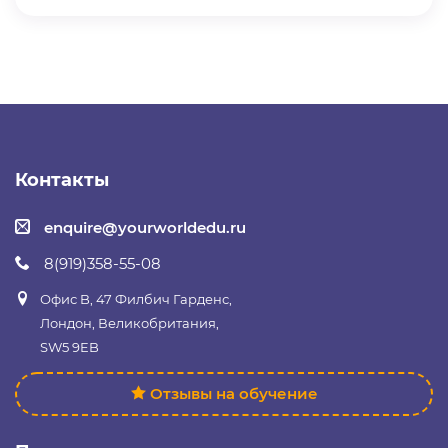
Контакты
enquire@yourworldedu.ru
8(919)358-55-08
Офис B, 47 Филбич Гарденс,
Лондон, Великобритания,
SW5 9EB
Отзывы на обучение