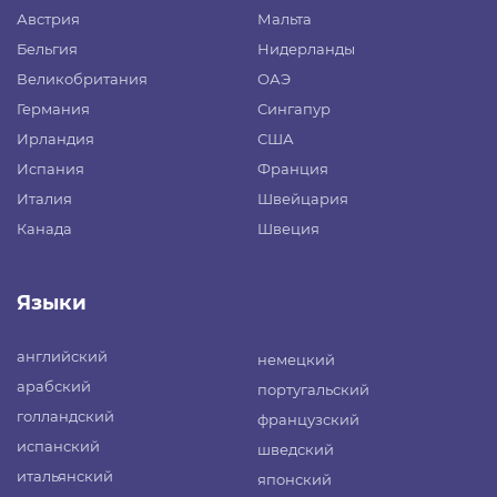
Австрия
Мальта
Бельгия
Нидерланды
Великобритания
ОАЭ
Германия
Сингапур
Ирландия
США
Испания
Франция
Италия
Швейцария
Канада
Швеция
Языки
английский
немецкий
арабский
португальский
голландский
французский
испанский
шведский
итальянский
японский