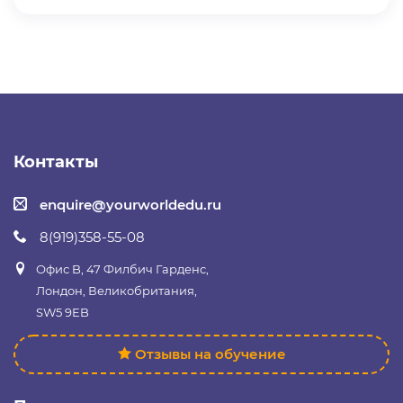
Контакты
enquire@yourworldedu.ru
8(919)358-55-08
Офис B, 47 Филбич Гарденс,
Лондон, Великобритания,
SW5 9EB
Отзывы на обучение