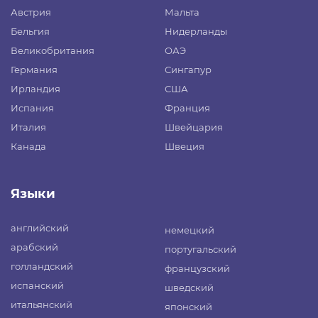
Австрия
Мальта
Бельгия
Нидерланды
Великобритания
ОАЭ
Германия
Сингапур
Ирландия
США
Испания
Франция
Италия
Швейцария
Канада
Швеция
Языки
английский
немецкий
арабский
португальский
голландский
французский
испанский
шведский
итальянский
японский