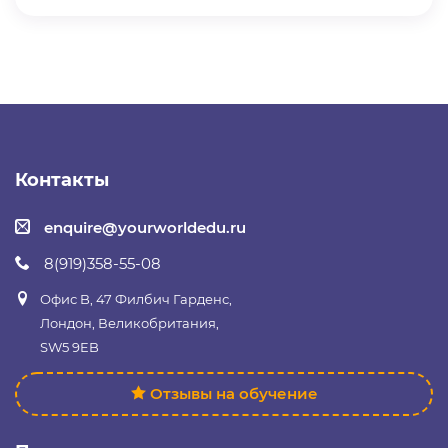
Контакты
enquire@yourworldedu.ru
8(919)358-55-08
Офис B, 47 Филбич Гарденс,
Лондон, Великобритания,
SW5 9EB
Отзывы на обучение