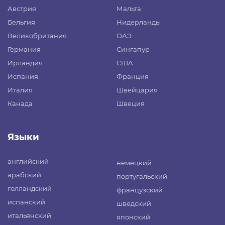
Австрия
Мальта
Бельгия
Нидерланды
Великобритания
ОАЭ
Германия
Сингапур
Ирландия
США
Испания
Франция
Италия
Швейцария
Канада
Швеция
Языки
английский
немецкий
арабский
португальский
голландский
французский
испанский
шведский
итальянский
японский