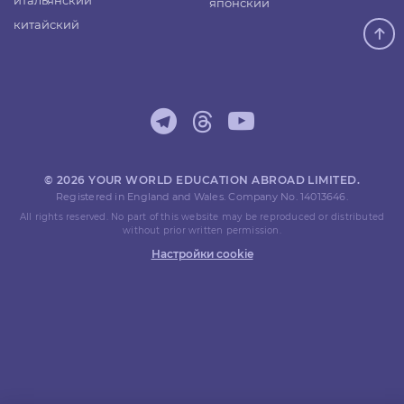
итальянский
японский
китайский
© 2026 YOUR WORLD EDUCATION ABROAD LIMITED.
Registered in England and Wales. Company No. 14013646.
All rights reserved. No part of this website may be reproduced or distributed
without prior written permission.
Настройки cookie