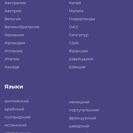
Австралия
Китай
Австрия
Мальта
Бельгия
Нидерланды
Великобритания
ОАЭ
Германия
Сингапур
Ирландия
США
Испания
Франция
Италия
Швейцария
Канада
Швеция
Языки
английский
немецкий
арабский
португальский
голландский
французский
испанский
шведский