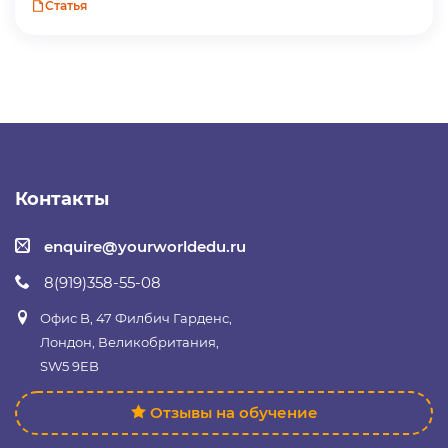
Статья
Контакты
enquire@yourworldedu.ru
8(919)358-55-08
Офис B, 47 Филбич Гарденс,
Лондон, Великобритания,
SW5 9EB
Отзывы на обучение