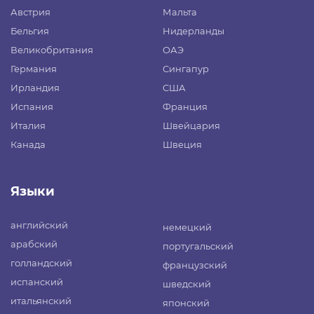
Австрия
Мальта
Бельгия
Нидерланды
Великобритания
ОАЭ
Германия
Сингапур
Ирландия
США
Испания
Франция
Италия
Швейцария
Канада
Швеция
Языки
английский
немецкий
арабский
португальский
голландский
французский
испанский
шведский
итальянский
японский