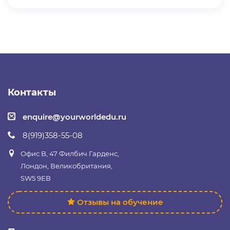
Контакты
enquire@yourworldedu.ru
8(919)358-55-08
Офис B, 47 Филбич Гарденс,
Лондон, Великобритания,
SW5 9EB
Отзывы на обучение