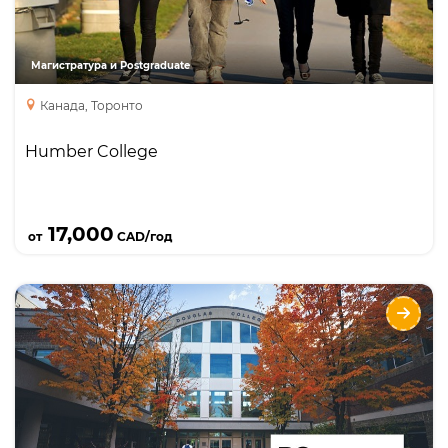
Торонто, Онтарио. Высокое качество
профессиональных программ пост высшего
образования.
Магистратура и Postgraduate
Канада, Торонто
Humber College
Подробнее
17,000
от
CAD/год
Douglas College
Направления
Языки
Курсы
Описание
Douglas College - самый крупный колледж
Британской Колумбии по количеству пост-
бакалаврских программ, созданных с учетом