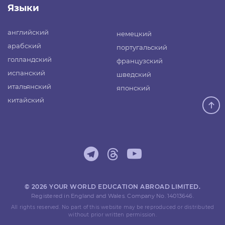
Языки
английский
немецкий
арабский
португальский
голландский
французский
испанский
шведский
итальянский
японский
китайский
© 2026 YOUR WORLD EDUCATION ABROAD LIMITED.
Registered in England and Wales. Company No. 14013646.
All rights reserved. No part of this website may be reproduced or distributed
without prior written permission.