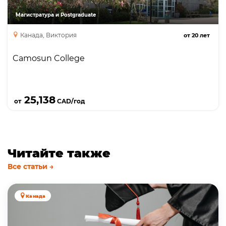
магистратуры. Учебные программы
практически ориентированы, включают
Магистратура и Postgraduate
большой процент практических занятий,
Канада, Виктория
от
20
лет
стажировок и отлично готовят к будущей
работе.
Camosun College
Подробнее
25,138
от
CAD/год
Читайте также
Все статьи →
Канада