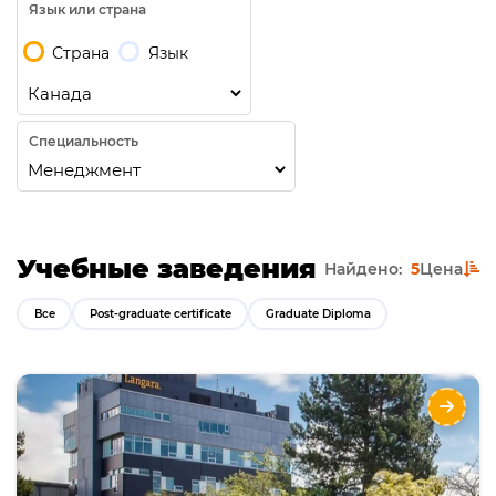
Язык или страна
Страна
Язык
Специальность
Учебные заведения
Найдено:
5
Цена
Все
Post-graduate certificate
Graduate Diploma
Langara College
Направления
Языки
Курсы
Описание