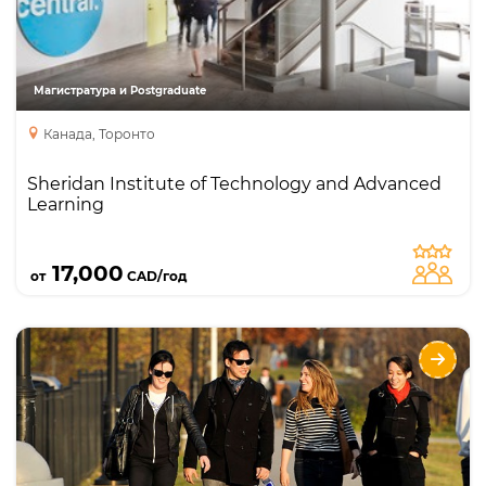
Sheridan College Торонто - №1 в Канаде по
анимации! Обучение на базе высшего
образования на последипломных программах
Graduate Certificate. Успешное трудоустройство
Магистратура и Postgraduate
и высокая зарплата! Стипендии, оплачиваемые
Канада, Торонто
стажировки Co-op и отличные отзывы.
Sheridan Institute of Technology and Advanced
Learning
Подробнее
17,000
от
CAD/год
Humber College
Направления
Языки
Курсы
Описание
Один из самых крупных государственных
ведущих политехнических колледжей в