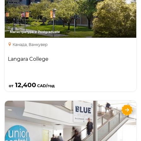
Langara College – один из лучших колледжей в
Ванкувере и Британской Колумбии с отличной
репутацией; качественные двухлетние
программы постдипломного образования.
Магистратура и Postgraduate
Канада, Ванкувер
Langara College
Подробнее
12,400
от
CAD/год
Sheridan Institute of Technology and
Advanced Learning
Направления
Языки
Курсы
Описание