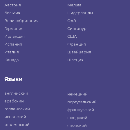
Австрия
Мальта
Бельгия
Нидерланды
Великобритания
ОАЭ
Германия
Сингапур
Ирландия
США
Испания
Франция
Италия
Швейцария
Канада
Швеция
Языки
английский
немецкий
арабский
португальский
голландский
французский
испанский
шведский
итальянский
японский