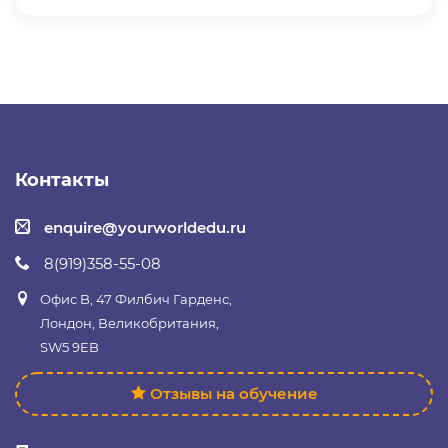
Контакты
enquire@yourworldedu.ru
8(919)358-55-08
Офис B, 47 Филбич Гарденс,
Лондон, Великобритания,
SW5 9EB
Отзывы на обучение