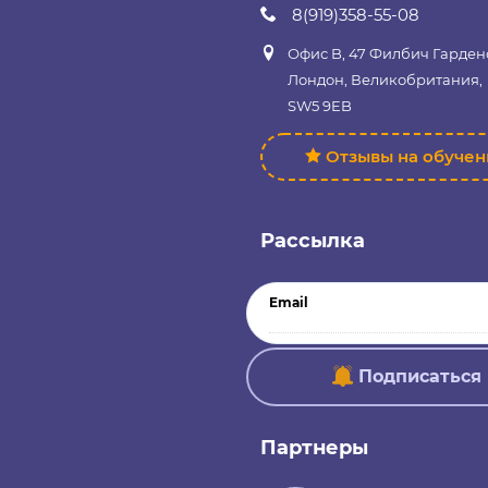
8(919)358-55-08
Офис B, 47 Филбич Гарден
Лондон, Великобритания,
SW5 9EB
Отзывы на обуче
Рассылка
Email
Подписаться
Партнеры