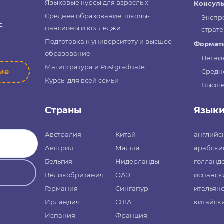
Языковые курсы для взрослых
Консуль
Среднее образование: школы-
Экспр
с,
пансионы и колледжи
страте
Подготовка к университету и высшее
Форматы
образование
Летни
Магистратура и Postgraduate
ние
Средн
Курсы для всей семьи
Высше
Страны
Язык
Австралия
Китай
английс
Австрия
Мальта
арабски
Бельгия
Нидерланды
голланд
Великобритания
ОАЭ
испанск
Германия
Сингапур
итальян
Ирландия
США
китайск
Испания
Франция