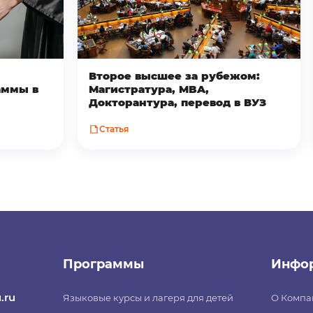
Второе высшее за рубежом:
аммы в
Магистратура, MBA,
Докторантура, перевод в ВУЗ
Статья
Программы
Инфо
.ru
Языковые курсы и лагеря для детей
О Компа