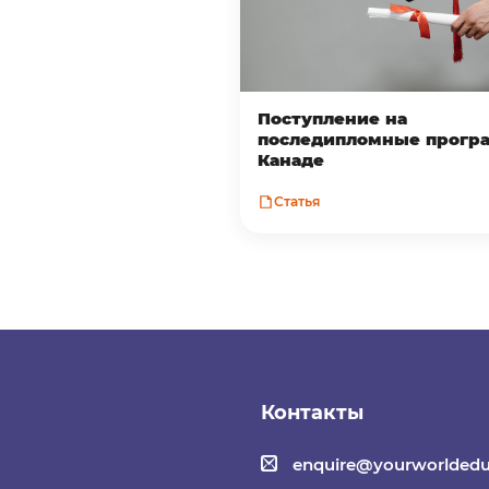
Поступление на
последипломные прогр
Канаде
Статья
Контакты
enquire@yourworldedu