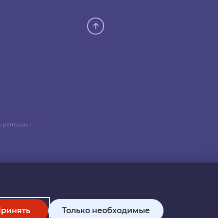
n permission.
ринять
Только необходимые