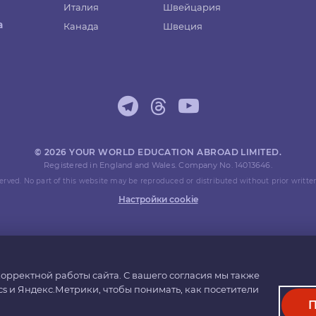
Италия
Швейцария
а
Канада
Швеция
© 2026 YOUR WORLD EDUCATION ABROAD LIMITED.
Registered in England and Wales. Company No. 14013646.
eserved. No part of this website may be reproduced or distributed without prior writte
Настройки cookie
орректной работы сайта. С вашего согласия мы также
cs и Яндекс.Метрики, чтобы понимать, как посетители
П