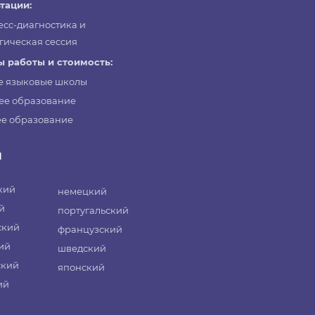
тации:
есс-диагностика и
гическая сессия
 работы и стоимость:
е языковые школы
ее образование
е образование
и
кий
немецкий
й
португальский
ский
французский
ий
шведский
ский
японский
ий