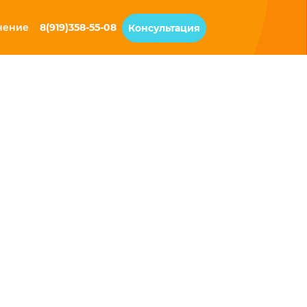
чение
8(919)358-55-08
Консультация