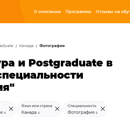
О компании
Программы
Отзывы на обу
raduate
Канада
Фотография
ра и Postgraduate в
специальности
ия"
Язык или страна
Специальность
te
Канада
Фотография