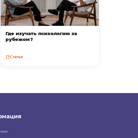
Где изучать психологию за
рубежом?
Статья
рмация
нии