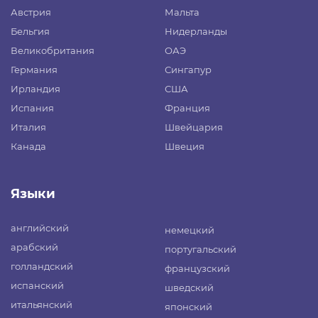
Австрия
Мальта
Бельгия
Нидерланды
Великобритания
ОАЭ
Германия
Сингапур
Ирландия
США
Испания
Франция
Италия
Швейцария
Канада
Швеция
Языки
английский
немецкий
арабский
португальский
голландский
французский
испанский
шведский
итальянский
японский