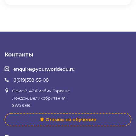
Контакты
enquire@yourworldedu.ru
8(919)358-55-08
Офис B, 47 Филбич Гарденс,
Лондон, Великобритания,
SW5 9EB
Отзывы на обучение