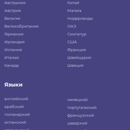
Австралия
Китай
Австрия
Мальта
Бельгия
Нидерланды
Великобритания
ОАЭ
Германия
Сингапур
Ирландия
США
Испания
Франция
Италия
Швейцария
Канада
Швеция
Языки
английский
немецкий
арабский
португальский
голландский
французский
испанский
шведский