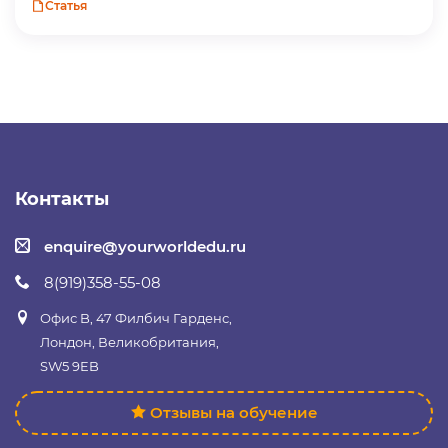
Статья
Контакты
enquire@yourworldedu.ru
8(919)358-55-08
Офис B, 47 Филбич Гарденс,
Лондон, Великобритания,
SW5 9EB
Отзывы на обучение