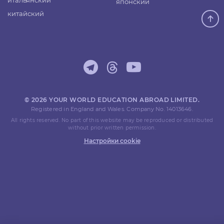
итальянский
японский
китайский
© 2026 YOUR WORLD EDUCATION ABROAD LIMITED.
Registered in England and Wales. Company No. 14013646.
All rights reserved. No part of this website may be reproduced or distributed
without prior written permission.
Настройки cookie