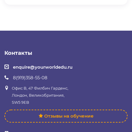
Контакты
enquire@yourworldedu.ru
8(919)358-55-08
Офис B, 47 Филбич Гарденс,
Лондон, Великобритания,
SW5 9EB
Отзывы на обучение