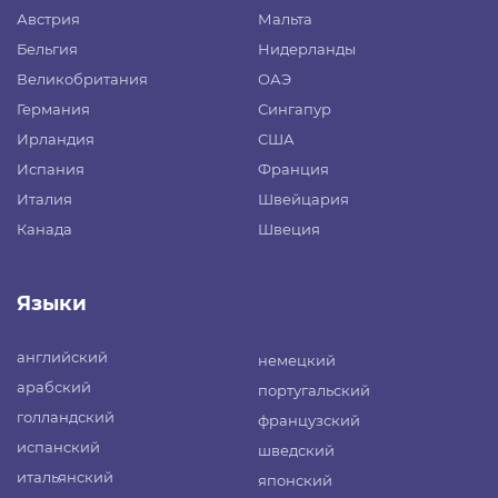
Австрия
Мальта
Бельгия
Нидерланды
Великобритания
ОАЭ
Германия
Сингапур
Ирландия
США
Испания
Франция
Италия
Швейцария
Канада
Швеция
Языки
английский
немецкий
арабский
португальский
голландский
французский
испанский
шведский
итальянский
японский