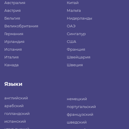
Австралия
Китай
Австрия
Мальта
Бельгия
Нидерланды
Великобритания
ОАЭ
Германия
Сингапур
Ирландия
США
Испания
Франция
Италия
Швейцария
Канада
Швеция
Языки
английский
немецкий
арабский
португальский
голландский
французский
испанский
шведский