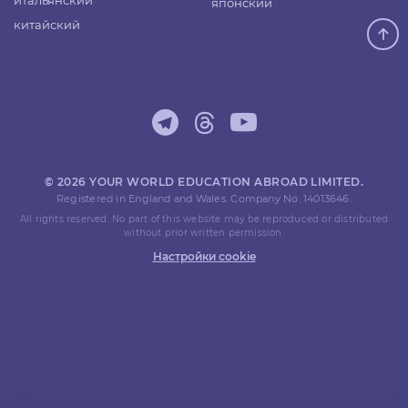
итальянский
японский
китайский
© 2026 YOUR WORLD EDUCATION ABROAD LIMITED.
Registered in England and Wales. Company No. 14013646.
All rights reserved. No part of this website may be reproduced or distributed
without prior written permission.
Настройки cookie