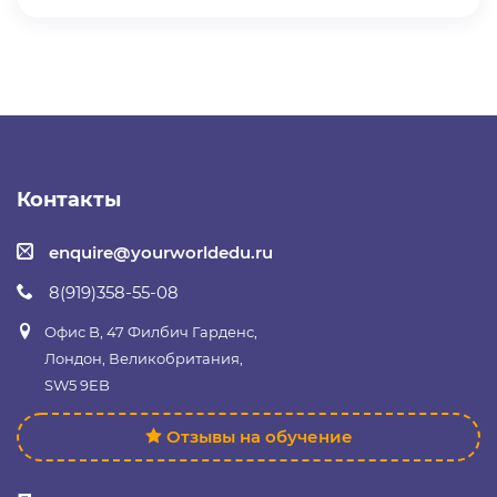
Контакты
enquire@yourworldedu.ru
8(919)358-55-08
Офис B, 47 Филбич Гарденс,
Лондон, Великобритания,
SW5 9EB
Отзывы на обучение