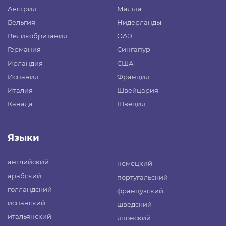
Австрия
Мальта
Бельгия
Нидерланды
Великобритания
ОАЭ
Германия
Сингапур
Ирландия
США
Испания
Франция
Италия
Швейцария
Канада
Швеция
Языки
английский
немецкий
арабский
португальский
голландский
французский
испанский
шведский
итальянский
японский