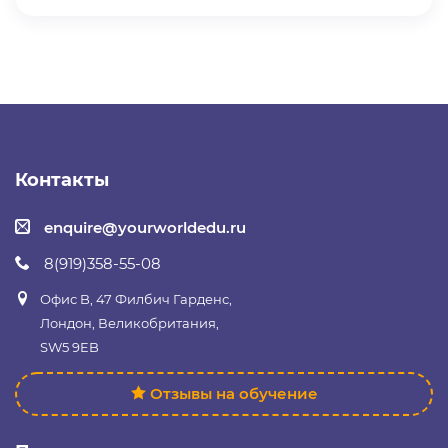
Контакты
enquire@yourworldedu.ru
8(919)358-55-08
Офис B, 47 Филбич Гарденс,
Лондон, Великобритания,
SW5 9EB
Отзывы на обучение