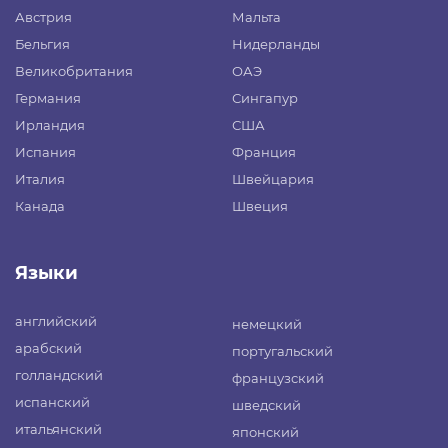
Австрия
Мальта
Бельгия
Нидерланды
Великобритания
ОАЭ
Германия
Сингапур
Ирландия
США
Испания
Франция
Италия
Швейцария
Канада
Швеция
Языки
английский
немецкий
арабский
португальский
голландский
французский
испанский
шведский
итальянский
японский