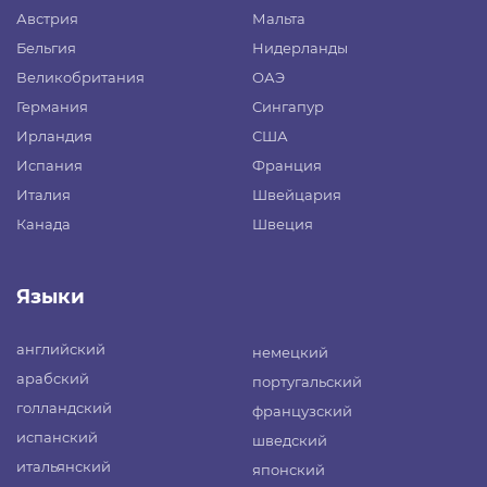
Австрия
Мальта
Бельгия
Нидерланды
Великобритания
ОАЭ
Германия
Сингапур
Ирландия
США
Испания
Франция
Италия
Швейцария
Канада
Швеция
Языки
английский
немецкий
арабский
португальский
голландский
французский
испанский
шведский
итальянский
японский