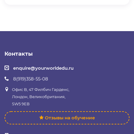
Контакты
enquire@yourworldedu.ru
8(919)358-55-08
Офис B, 47 Филбич Гарденс,
Лондон, Великобритания,
SW5 9EB
Отзывы на обучение