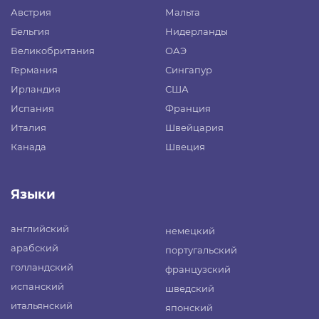
Австрия
Мальта
Бельгия
Нидерланды
Великобритания
ОАЭ
Германия
Сингапур
Ирландия
США
Испания
Франция
Италия
Швейцария
Канада
Швеция
Языки
английский
немецкий
арабский
португальский
голландский
французский
испанский
шведский
итальянский
японский