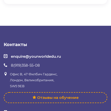
Контакты
enquire@yourworldedu.ru
8(919)358-55-08
Офис B, 47 Филбич Гарденс,
Лондон, Великобритания,
SW5 9EB
Отзывы на обучение