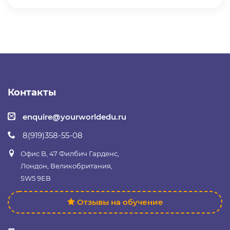
Контакты
enquire@yourworldedu.ru
8(919)358-55-08
Офис B, 47 Филбич Гарденс,
Лондон, Великобритания,
SW5 9EB
Отзывы на обучение