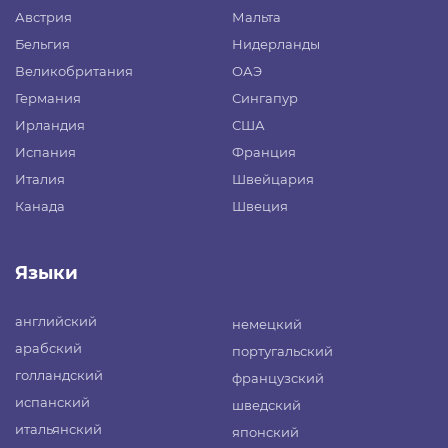
Австрия
Мальта
Бельгия
Нидерланды
Великобритания
ОАЭ
Германия
Сингапур
Ирландия
США
Испания
Франция
Италия
Швейцария
Канада
Швеция
Языки
английский
немецкий
арабский
португальский
голландский
французский
испанский
шведский
итальянский
японский