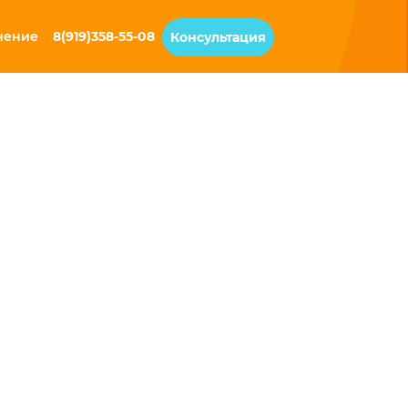
чение
8(919)358-55-08
Консультация