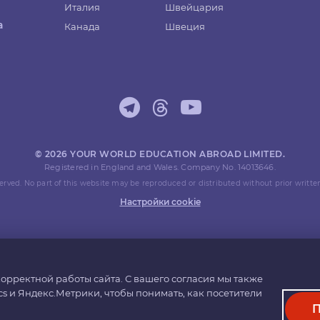
Италия
Швейцария
а
Канада
Швеция
© 2026 YOUR WORLD EDUCATION ABROAD LIMITED.
Registered in England and Wales. Company No. 14013646.
eserved. No part of this website may be reproduced or distributed without prior writte
Настройки cookie
орректной работы сайта. С вашего согласия мы также
cs и Яндекс.Метрики, чтобы понимать, как посетители
П