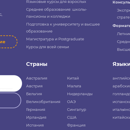
Языковые курсы для взрослых
Консуль
Среднее образование: школы-
Экспр
с,
пансионы и колледжи
страте
Подготовка к университету и высшее
Форматы
образование
Летни
Магистратура и Postgraduate
ние
Средн
Курсы для всей семьи
Высше
Страны
Язык
Австралия
Китай
английс
Австрия
Мальта
арабски
Бельгия
Нидерланды
голланд
Великобритания
ОАЭ
испанск
Германия
Сингапур
итальян
Ирландия
США
китайск
Испания
Франция