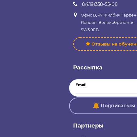
8(919)358-55-08
Офис B, 47 Филбич Гарден
Лондон, Великобритания,
SW5 9EB
Отзывы на обуче
Рассылка
Email
Подписаться
Партнеры