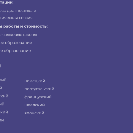
тации:
есс-диагностика и
гическая сессия
 работы и стоимость:
е языковые школы
ее образование
е образование
и
кий
немецкий
й
португальский
ский
французский
ий
шведский
ский
японский
ий