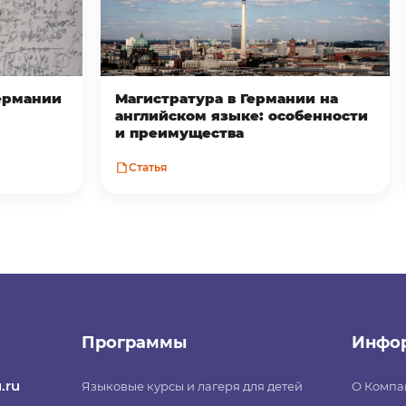
Германии
Магистратура в Германии на
английском языке: особенности
и преимущества
Статья
Программы
Инфо
.ru
Языковые курсы и лагеря для детей
О Компа