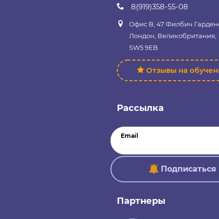
8(919)358-55-08
Офис B, 47 Филбич Гарден
Лондон, Великобритания,
SW5 9EB
Отзывы на обуче
Рассылка
Email
Подписаться
Партнеры