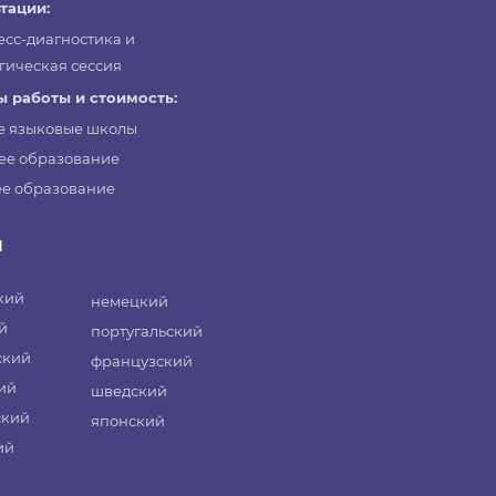
тации:
есс-диагностика и
гическая сессия
 работы и стоимость:
е языковые школы
ее образование
е образование
и
кий
немецкий
й
португальский
ский
французский
ий
шведский
ский
японский
ий