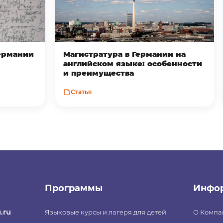
Германии
Магистратура в Германии на
английском языке: особенности
и преимущества
Статья
Программы
Инфо
.ru
Языковые курсы и лагеря для детей
О Компа