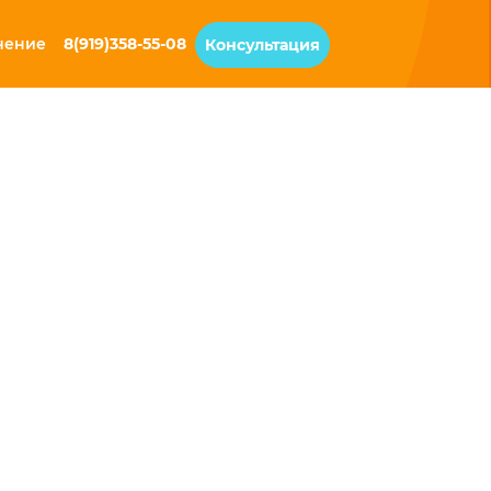
чение
8(919)358-55-08
Консультация