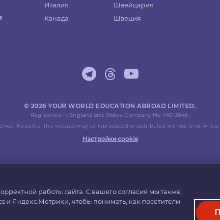
Италия
Швейцария
а
Канада
Швеция
© 2026 YOUR WORLD EDUCATION ABROAD LIMITED.
Registered in England and Wales. Company No. 14013646.
eserved. No part of this website may be reproduced or distributed without prior writte
Настройки cookie
орректной работы сайта. С вашего согласия мы также
cs и Яндекс.Метрики, чтобы понимать, как посетители
П