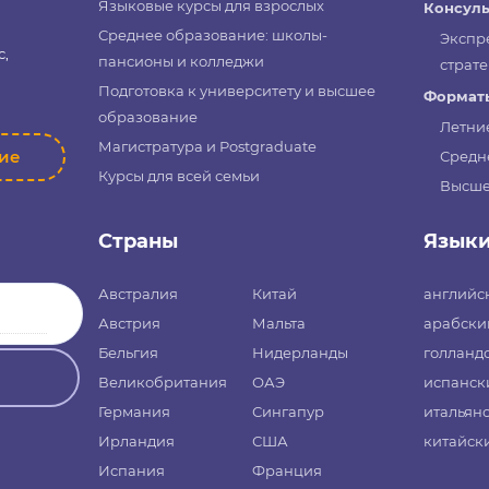
Языковые курсы для взрослых
Консуль
Среднее образование: школы-
Экспр
с,
пансионы и колледжи
страте
Подготовка к университету и высшее
Форматы
образование
Летни
Магистратура и Postgraduate
ние
Средн
Курсы для всей семьи
Высше
Страны
Язык
Австралия
Китай
английс
Австрия
Мальта
арабски
Бельгия
Нидерланды
голланд
Великобритания
ОАЭ
испанск
Германия
Сингапур
итальян
Ирландия
США
китайск
Испания
Франция