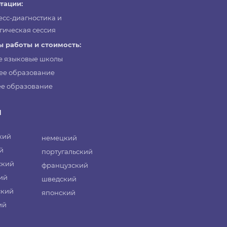
тации:
есс-диагностика и
гическая сессия
 работы и стоимость:
е языковые школы
ее образование
е образование
и
кий
немецкий
й
португальский
ский
французский
ий
шведский
ский
японский
ий