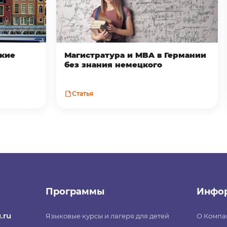
ские
Магистратура и MBA в Германии
без знания немецкого
Статья
Программы
Инфо
.ru
Языковые курсы и лагеря для детей
О Компа