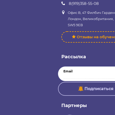
8(919)358-55-08
Офис B, 47 Филбич Гарден
Лондон, Великобритания,
SW5 9EB
Отзывы на обуче
Рассылка
Email
Подписаться
Партнеры