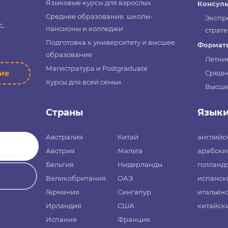
Языковые курсы для взрослых
Консуль
Среднее образование: школы-
Экспр
с,
пансионы и колледжи
страте
Подготовка к университету и высшее
Форматы
образование
Летни
Магистратура и Postgraduate
ние
Средн
Курсы для всей семьи
Высше
Страны
Язык
Австралия
Китай
английс
Австрия
Мальта
арабски
Бельгия
Нидерланды
голланд
Великобритания
ОАЭ
испанск
Германия
Сингапур
итальян
Ирландия
США
китайск
Испания
Франция