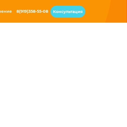
чение
8(919)358-55-08
Консультация