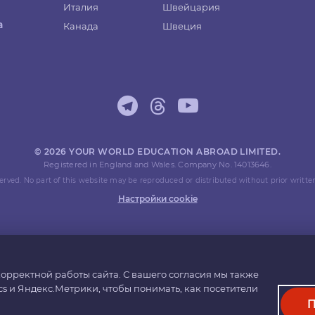
Италия
Швейцария
а
Канада
Швеция
© 2026 YOUR WORLD EDUCATION ABROAD LIMITED.
Registered in England and Wales. Company No. 14013646.
eserved. No part of this website may be reproduced or distributed without prior writte
Настройки cookie
орректной работы сайта. С вашего согласия мы также
cs и Яндекс.Метрики, чтобы понимать, как посетители
П