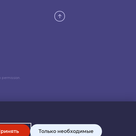
n permission.
ринять
Только необходимые