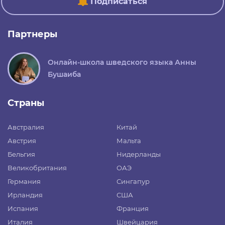
Подписаться
Партнеры
Онлайн-школа шведского языка Анны
Бушаиба
Страны
Австралия
Китай
Австрия
Мальта
Бельгия
Нидерланды
Великобритания
ОАЭ
Германия
Сингапур
Ирландия
США
Испания
Франция
Италия
Швейцария