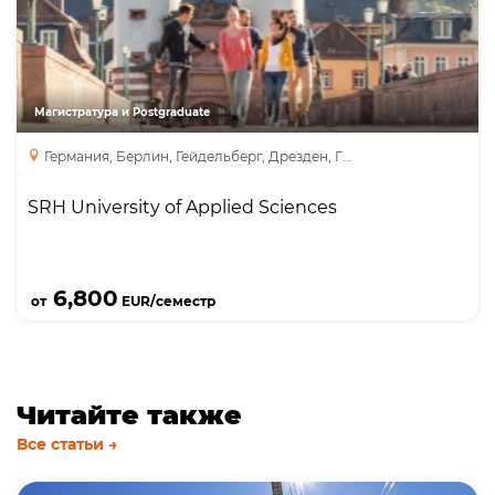
MBA
Master’s Degree
Pre-Master’s
Магистратура и Postgraduate
Германия, Берлин, Гейдельберг, Дрезден, Гамбург
SRH University of Applied Sciences
Подробнее
6,800
от
EUR/семестр
Читайте также
Все статьи →