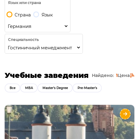
Язык или страна
Страна
Язык
Специальность
Учебные заведения
Найдено:
1
Цена
Все
MBA
Master’s Degree
Pre-Master’s
SRH University of Applied Sciences
Направления
Языки
Курсы