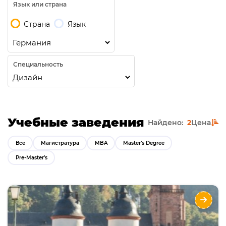
Язык или страна
Страна
Язык
Специальность
Учебные заведения
Найдено:
2
Цена
Все
Магистратура
MBA
Master’s Degree
Pre-Master’s
SRH University of Applied Sciences
Направления
Языки
Курсы