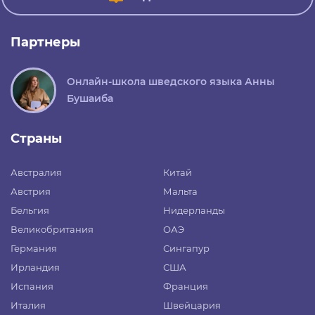
Партнеры
Онлайн-школа шведского языка Анны
Бушаиба
Страны
Австралия
Китай
Австрия
Мальта
Бельгия
Нидерланды
Великобритания
ОАЭ
Германия
Сингапур
Ирландия
США
Испания
Франция
Италия
Швейцария