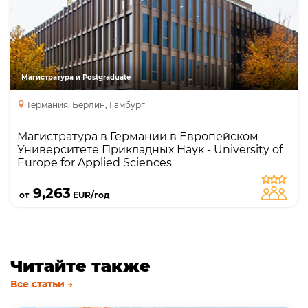
Направления
Языки
Курсы
Магистратура
MBA
Магистратура и Postgraduate
Master’s Degree
Pre-Master’s
Германия, Берлин, Гамбург
Магистратура в Германии в Европейском
Университете Прикладных Наук - University of
Europe for Applied Sciences
Подробнее
9,263
от
EUR/год
Читайте также
Все статьи →