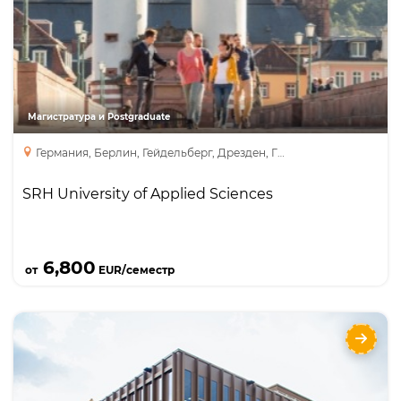
MBA
Master’s Degree
Pre-Master’s
Магистратура и Postgraduate
Германия, Берлин, Гейдельберг, Дрезден, Гамбург
SRH University of Applied Sciences
Подробнее
6,800
от
EUR/семестр
Магистратура в Германии в Европейском
Университете Прикладных Наук - University
of Europe for Applied Sciences