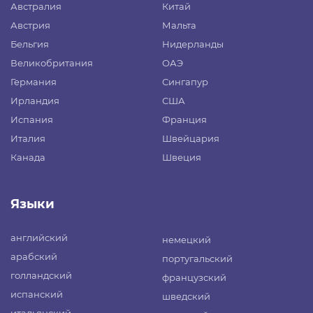
Австралия
Китай
Австрия
Мальта
Бельгия
Нидерланды
Великобритания
ОАЭ
Германия
Сингапур
Ирландия
США
Испания
Франция
Италия
Швейцария
Канада
Швеция
Языки
английский
немецкий
арабский
португальский
голландский
французский
испанский
шведский