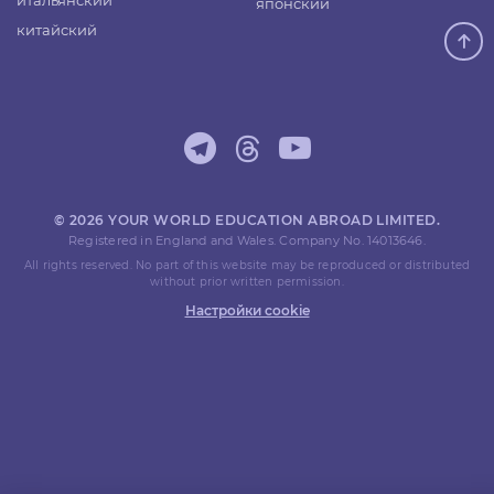
итальянский
японский
китайский
© 2026 YOUR WORLD EDUCATION ABROAD LIMITED.
Registered in England and Wales. Company No. 14013646.
All rights reserved. No part of this website may be reproduced or distributed
without prior written permission.
Настройки cookie