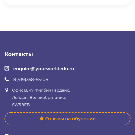
Контакты
enquire@yourworldedu.ru
8(919)358-55-08
Офис B, 47 Филбич Гарденс,
Лондон, Великобритания,
SW5 9EB
Отзывы на обучение