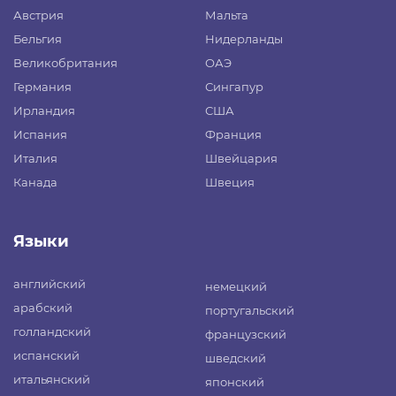
Австрия
Мальта
Бельгия
Нидерланды
Великобритания
ОАЭ
Германия
Сингапур
Ирландия
США
Испания
Франция
Италия
Швейцария
Канада
Швеция
Языки
английский
немецкий
арабский
португальский
голландский
французский
испанский
шведский
итальянский
японский