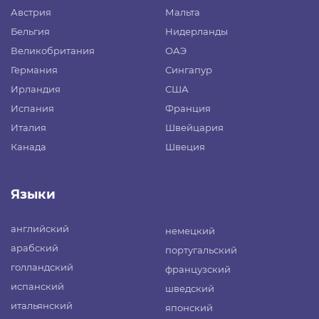
Австрия
Мальта
Бельгия
Нидерланды
Великобритания
ОАЭ
Германия
Сингапур
Ирландия
США
Испания
Франция
Италия
Швейцария
Канада
Швеция
Языки
английский
немецкий
арабский
португальский
голландский
французский
испанский
шведский
итальянский
японский