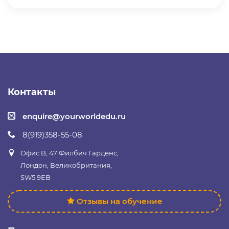
Контакты
enquire@yourworldedu.ru
8(919)358-55-08
Офис B, 47 Филбич Гарденс,
Лондон, Великобритания,
SW5 9EB
Отзывы на обучение