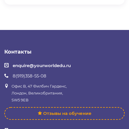
Контакты
enquire@yourworldedu.ru
8(919)358-55-08
Офис B, 47 Филбич Гарденс,
Лондон, Великобритания,
SW5 9EB
Отзывы на обучение