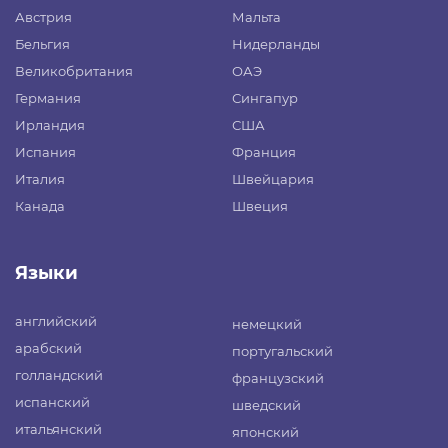
Австрия
Мальта
Бельгия
Нидерланды
Великобритания
ОАЭ
Германия
Сингапур
Ирландия
США
Испания
Франция
Италия
Швейцария
Канада
Швеция
Языки
английский
немецкий
арабский
португальский
голландский
французский
испанский
шведский
итальянский
японский