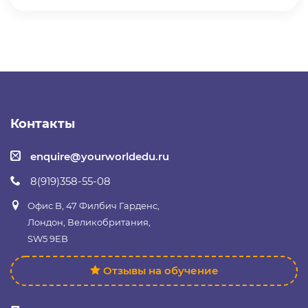
Контакты
enquire@yourworldedu.ru
8(919)358-55-08
Офис B, 47 Филбич Гарденс,
Лондон, Великобритания,
SW5 9EB
Отзывы на обучение