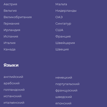
Австрия
Мальта
Бельгия
Нидерланды
Великобритания
ОАЭ
Германия
Сингапур
Ирландия
США
Испания
Франция
Италия
Швейцария
Канада
Швеция
Языки
английский
немецкий
арабский
португальский
голландский
французский
испанский
шведский
итальянский
японский