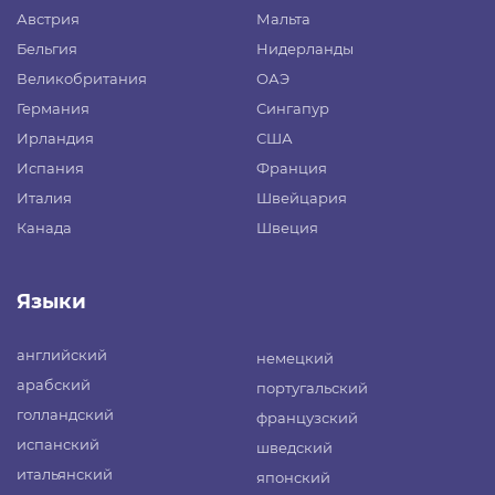
Австрия
Мальта
Бельгия
Нидерланды
Великобритания
ОАЭ
Германия
Сингапур
Ирландия
США
Испания
Франция
Италия
Швейцария
Канада
Швеция
Языки
английский
немецкий
арабский
португальский
голландский
французский
испанский
шведский
итальянский
японский