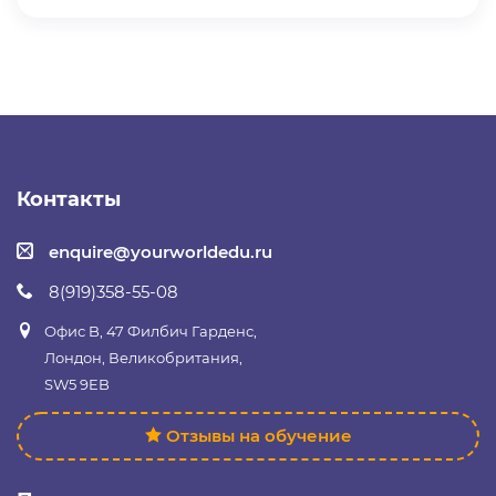
Контакты
enquire@yourworldedu.ru
8(919)358-55-08
Офис B, 47 Филбич Гарденс,
Лондон, Великобритания,
SW5 9EB
Отзывы на обучение