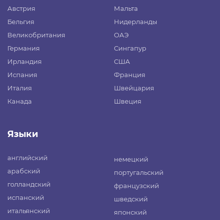
Австрия
Мальта
Бельгия
Нидерланды
Великобритания
ОАЭ
Германия
Сингапур
Ирландия
США
Испания
Франция
Италия
Швейцария
Канада
Швеция
Языки
английский
немецкий
арабский
португальский
голландский
французский
испанский
шведский
итальянский
японский