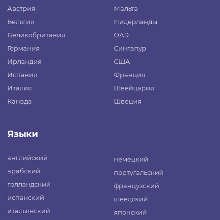
Австрия
Мальта
Бельгия
Нидерланды
Великобритания
ОАЭ
Германия
Сингапур
Ирландия
США
Испания
Франция
Италия
Швейцария
Канада
Швеция
Языки
английский
немецкий
арабский
португальский
голландский
французский
испанский
шведский
итальянский
японский