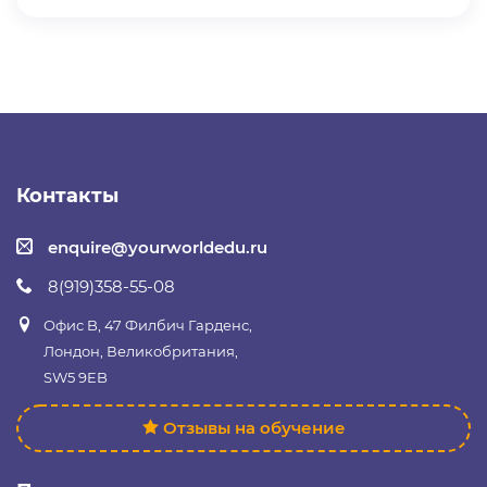
Контакты
enquire@yourworldedu.ru
8(919)358-55-08
Офис B, 47 Филбич Гарденс,
Лондон, Великобритания,
SW5 9EB
Отзывы на обучение