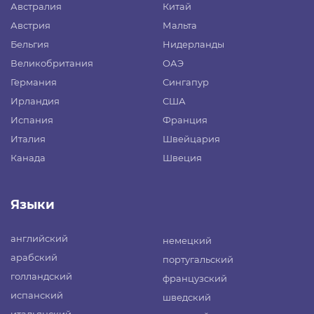
Австралия
Китай
Австрия
Мальта
Бельгия
Нидерланды
Великобритания
ОАЭ
Германия
Сингапур
Ирландия
США
Испания
Франция
Италия
Швейцария
Канада
Швеция
Языки
английский
немецкий
арабский
португальский
голландский
французский
испанский
шведский