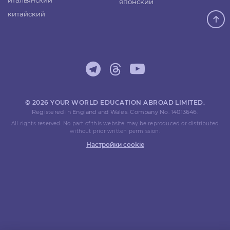
итальянский
японский
китайский
© 2026 YOUR WORLD EDUCATION ABROAD LIMITED.
Registered in England and Wales. Company No. 14013646.
All rights reserved. No part of this website may be reproduced or distributed
without prior written permission.
Настройки cookie