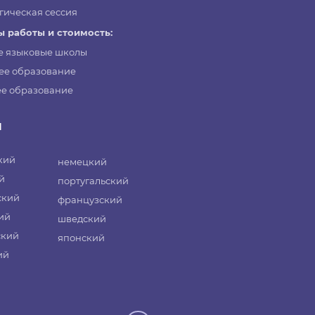
гическая сессия
 работы и стоимость:
е языковые школы
ее образование
е образование
и
кий
немецкий
й
португальский
ский
французский
ий
шведский
ский
японский
ий