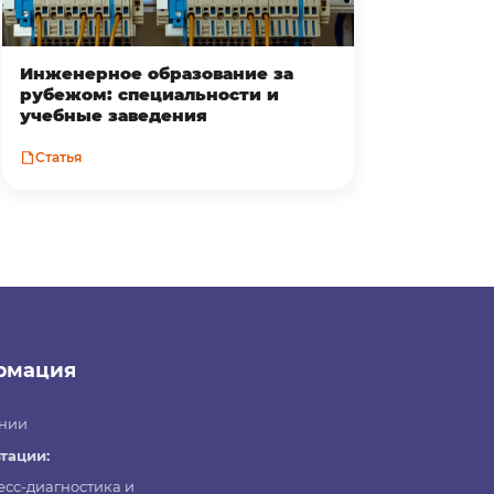
Инженерное образование за
рубежом: специальности и
учебные заведения
Статья
рмация
нии
тации:
есс-диагностика и