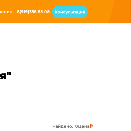
чение
8(919)358-55-08
Консультация
я"
Найдено:
0
Цена