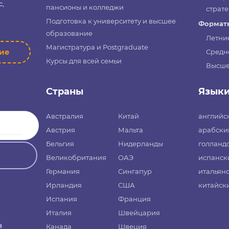
с,
пансионы и колледжи
страте
Подготовка к университету и высшее
Форматы
образование
Летни
Магистратура и Postgraduate
ние
Средн
Курсы для всей семьи
Высше
Страны
Язык
Австралия
Китай
английс
Австрия
Мальта
арабски
Бельгия
Нидерланды
голланд
Великобритания
ОАЭ
испанск
Германия
Сингапур
итальян
Ирландия
США
китайск
Испания
Франция
Италия
Швейцария
а
Канада
Швеция