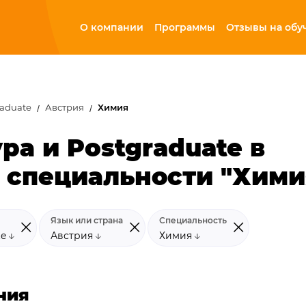
О компании
Программы
Отзывы на обу
raduate
Австрия
Химия
ра и Postgraduate в
 специальности "Хими
Язык или страна
Специальность
te
Австрия
Химия
ния