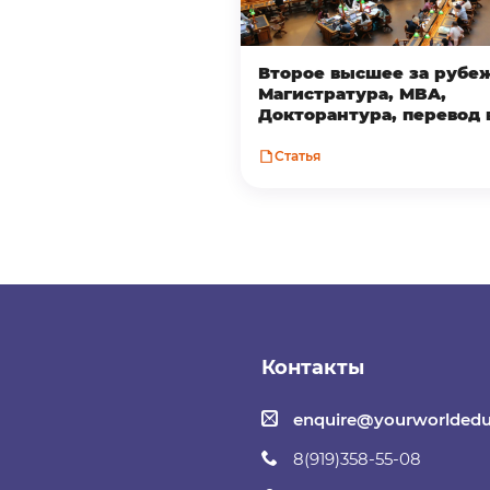
Второе высшее за рубе
Магистратура, MBA,
Докторантура, перевод 
Статья
Контакты
enquire@yourworldedu
8(919)358-55-08