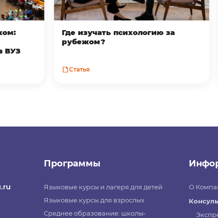
жом:
Где изучать психологию за
рубежом?
в ВУЗ
Статья
Программы
Инфо
.ru
Языковые курсы и лагеря для детей
О Компа
Языковые курсы для взрослых
Консуль
Среднее образование: школы-
Экспр