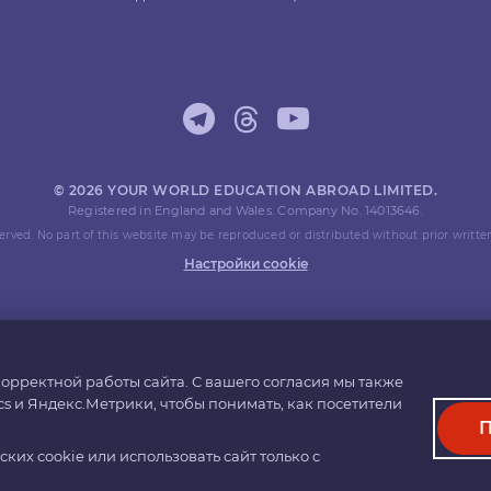
© 2026 YOUR WORLD EDUCATION ABROAD LIMITED.
Registered in England and Wales. Company No. 14013646.
eserved. No part of this website may be reproduced or distributed without prior writte
Настройки cookie
орректной работы сайта. С вашего согласия мы также
cs и Яндекс.Метрики, чтобы понимать, как посетители
П
их cookie или использовать сайт только с