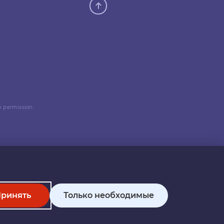
n permission.
ринять
Только необходимые